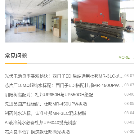
常见问题
MORE →
光伏电池良率暴涨秘诀！西门子EDI后端选用杜邦MR-3LC抛光树脂除硅除硼
08-07
芯片厂18MΩ超纯水标配：西门子EDI搭配杜邦MR-450UPW抛光树脂才稳
08-07
阴阳树脂配对：杜邦UP650H与UP550OH绝配
08-06
先进晶圆产线标配：杜邦MR-450UPW树脂
08-05
制药纯水达标，认准杜邦MR-3LC混床树脂
08-04
AI液冷纯水必备杜邦UP6040抛光树脂
08-03
芯片良率低？换这款杜邦抛光树脂
07-30