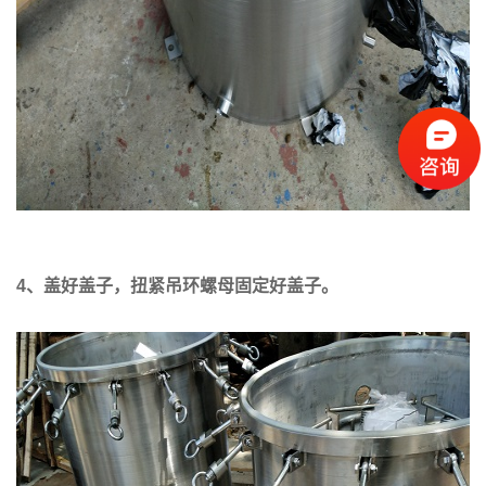
4
、盖好盖子，扭紧吊环螺母固定好盖子。