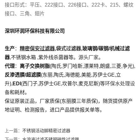
接口形式：平压、222接口、226接口、222卡、215、螺纹
接口、三角、翅片
深圳环润环保科技有限公司
生产
：
精密保安过滤器
,
袋式过滤器
,玻璃钢/碳钢/机械过滤
器
,不锈钢水箱 ,紫外线杀菌器等。
源头厂家
。
代理
：
离子交换树脂
(陶氏,罗门哈斯,漂莱特,朗盛,三菱,争光),
反渗透膜/超滤膜
(东丽,陶氏,海德能,美能,苏伊士GE,立
升),
EDI
(西门子,苏伊士GE,坎普尔,麦克尼斯)等
环保水处理设
备
和耗材。
保证原装正品，厂家质保(东丽膜三年质保)，随货提供原产
地证明、检测报告，进口产品提供报关单等。
上一篇：
不锈钢活动脚精密过滤器
下一篇：
水溶液过滤不锈钢磁性过滤器