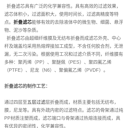
折叠滤芯具有广泛的化学兼容性。具有高效的过滤效果，
滤芯体积小，过滤面积大，使用时间长，过滤高精度等特
点。
折叠滤芯
能够有效的去除液体中的微生物、细菌、悬浮
物、泥沙等杂质。
折叠滤芯由超细纤维膜及无纺布折叠而成滤芯外壳、中心
杆及端盖均采用热熔焊接加工成型，不含任何胶合剂，无泄
漏，无二次污染。根据使用工况和过滤介质不同，纤维膜有
多种：聚丙烯（PP）、聚醚佩（PES）、聚四氟乙烯
（PTFE）、尼龙（N6）、聚偏氟乙烯（PVDF）。
折叠滤芯的制作工艺：
通过四层至
五层过滤
层折叠而成，材质主要包括无纺布，
膜，尼龙等。具有外疏内密的过滤特点。滤芯的骨架通过纯
PP材质注塑而成，滤芯端口与骨架通过热熔连接而成，具
有优异的密闭性，化学兼容性。