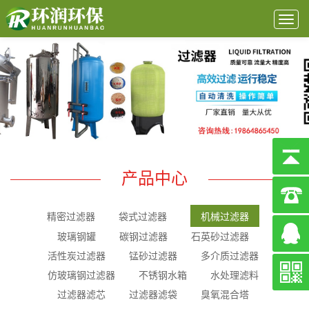
Togg
navig
产品中心
精密过滤器
袋式过滤器
机械过滤器
玻璃钢罐
碳钢过滤器
石英砂过滤器
活性炭过滤器
锰砂过滤器
多介质过滤器
仿玻璃钢过滤器
不锈钢水箱
水处理滤料
过滤器滤芯
过滤器滤袋
臭氧混合塔