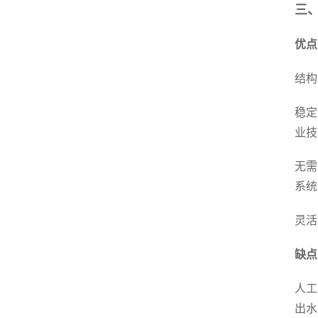
三
优点
结构
稳定
业技
无需
系统
灵活
缺点
人工
出水