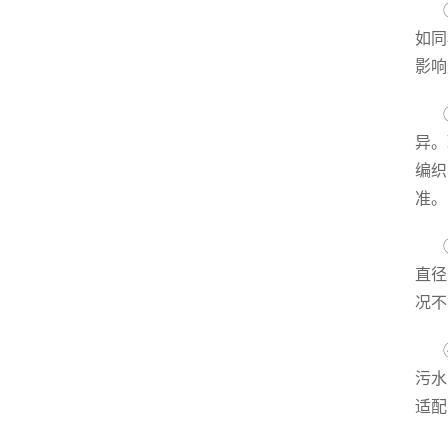
如同
影响
异。
编织
准。
直径
况不
污水
适配