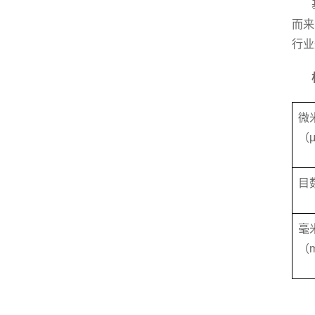
而来
行业
微
（
目
毫
（