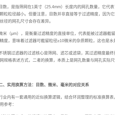
目数，是指筛网在1英寸（25.4mm）长度内的网孔数量，它代
颗粒粒径越小。但要注意，目数并非直接等于过滤精度，因为它
丝径的网孔尺寸会存在差异。
微米（μm），是衡量过滤精度的直接单位，代表能被过滤器截留的
精度，意味着过滤器可截留粒径≥10微米的杂质颗粒，这也是
不锈钢过滤器的过滤核心是筛网、滤芯或滤袋，其过滤精度最终
网规格表述方式，二者的换算，本质上是网孔数量与网孔实际尺
二、实用换算方法：目数、微米、毫米的对应关系
行业内有一套通用的近似换算逻辑，结合环润整理的标准换算表
用参考：