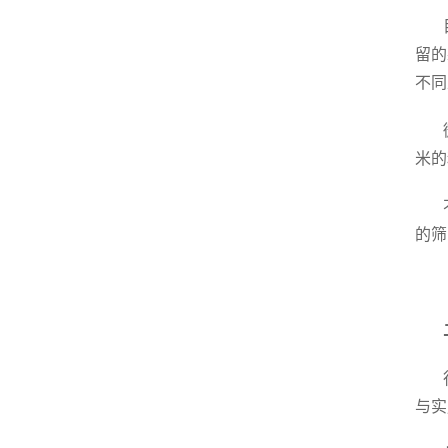
留的
不同
米的
的筛
与实