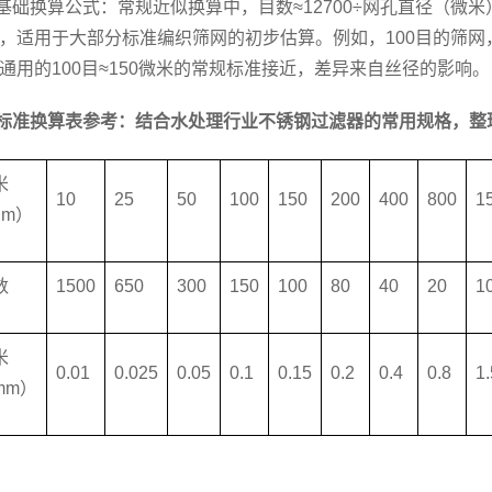
基础换算公式：常规近似换算中，目数≈12700÷网孔直径（微
，适用于大部分标准编织筛网的初步估算。例如，100目的筛网，对应
通用的100目≈150微米的常规标准接近，差异来自丝径的影响。
标准换算表参考：结合水处理行业不锈钢过滤器的常用规格，整
米
10
25
50
100
150
200
400
800
1
μm）
数
1500
650
300
150
100
80
40
20
1
米
0.01
0.025
0.05
0.1
0.15
0.2
0.4
0.8
1.
mm）