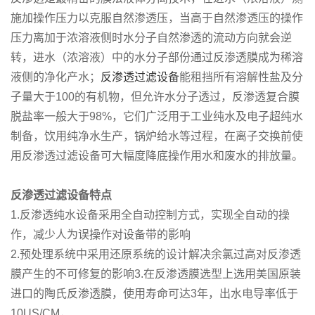
施加操作压力以克服自然渗透压，当高于自然渗透压的操作
压力离加于浓溶液侧时水分子自然渗透的流动方向就会逆
转，进水（浓溶液）中的水分子部份通过反渗透膜成为稀溶
液侧的净化产水；
反渗透过滤设备
能租挡所有溶解性盐及分
子量大于100的有机物，但允许水分子透过，反渗透复合膜
脱盐率一般大于98%，它们广泛用于工业纯水及电子超纯水
制备，饮用纯净水生产，锅炉给水等过程，在离子交换前使
用反渗透过滤设备可大幅度降底操作用水和废水的排放量。
反渗透过滤设备特点
1.反渗透纯水设备采用全自动控制方式，实现全自动的操
作，减少人为误操作对设备带的影响
2.预处理系统中采用还原系统的设计解决余氯过高对反渗透
膜产生的不可修复的影响3.在反渗透膜选型上选用美国原装
进口的陶氏反渗透膜，使用寿命可达3年，出水电导率低于
10US/CM，