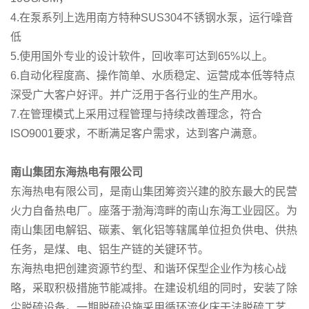
4.在泵系列上选用南方特种SUS304不锈钢水泵，运行噪音
低
5.使用国外专业的设计软件，回收率可达到65%以上。
6.自动化程度高、操作简单、水质稳定、运营成本低等特点
深受广大客户好评。并广泛用于各行业的生产用水。
7.在管理模式上采用过程管理与持续改善理念，符合
ISO9001要求，不断满足客户需求，达到客户满意。
南山集团东海热电有限公司
东海热电有限公司，是南山集团筹资兴建的胶东最大的民营
火力自备热电厂。座落于渤海湾畔的南山东海工业园区。为
南山集团电解铝、碳素、氧化铝等辖属单位担负供电、供热
任务，是煤、电、铝生产链的关键环节。
东海热电把创建资源节约型、和谐环保型企业作为核心战
略，采取积极措施节能减排。在建设机组的同时，安装了除
尘脱硫设备。一期脱硫设施采用循环流化床干法脱硫工艺，